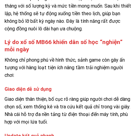
tháng với số lượng kỳ và mức tiền mong muốn. Sau khi thiết
lập, hệ thống sẽ tự động xuống tiền theo lịch, giúp bạn
không bỏ lỡ bất kỳ ngày nào. Đây là tính năng rất được
cộng đồng nuôi lô dài hạn ưa chuộng.
Lý do xổ số MB66 khiến dân số học “nghiện”
mỗi ngày
Không chỉ phong phú về hình thức, sảnh game còn gây ấn
tượng với hàng loạt tiện ích nâng tầm trải nghiệm người
chơi:
Giao diện dễ sử dụng
Giao diện thân thiện, bố cục rõ ràng giúp người chơi dễ dàng
chọn số, xem thống kê và tra cứu kết quả chỉ trong vài giây.
Nhà cái hỗ trợ đa nền tảng từ điện thoại đến máy tính, phù
hợp với mọi lứa tuổi.
Update kết quả nhanh