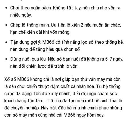
Chơi theo ngân sách: Không tất tay, nên chia nhỏ vốn ra
nhiều ngày.
Ghép lô thông minh: Ưu tiên lô xiên 2 nếu muốn ăn chắc,
hạn chế xiên dài khi vốn mỏng.
Tận dụng gợi ý: MB66 có tính năng lọc số theo thống kê,
nên dùng để tăng hiệu quả chọn số.
Đừng nuôi quá lâu: Nếu số bạn nuôi đã không ra 5-7 ngày,
nên đổi chiến lược để tránh lỗ vốn.
Xổ số MB66 không chỉ là nơi giúp bạn thử vận may mà còn
là sân chơi chiến thuật đậm chất cá nhân hóa. Từ hệ thống
cược đa dạng, tốc độ xử lý nhanh, đến đội ngũ chăm sóc
khách hàng tận tâm… Tất cả đã tạo nên một hệ sinh thái lô
đề chuyên nghiệp. Hãy bắt đầu hành trình chinh phục những
con số may mắn cùng nhà cái MB66 ngay hôm nay.