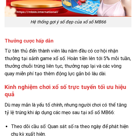
Hệ thống gợi ý số đẹp của xổ số MB66
Thưởng cược hấp dẫn
Từ tân thủ đến thành viên lâu năm đều có cơ hội nhận
thưởng tại sảnh game xổ số. Hoàn tiền lên tới 5% mỗi tuần,
thưởng chuỗi trúng liên tục, thưởng nạp lại và các vòng
quay miễn phí tạo thêm động lực gắn bó lâu dài.
Kinh nghiệm chơi xổ số trực tuyến tối ưu hiệu
quả
Dù may mắn là yếu tố chính, nhưng người chơi có thể tăng
tỷ lệ trúng khi áp dụng các mẹo sau tại xổ số MB66:
Theo dõi cầu số: Quan sát số ra theo ngày để phát hiện
chu kỳ xuất hiện.