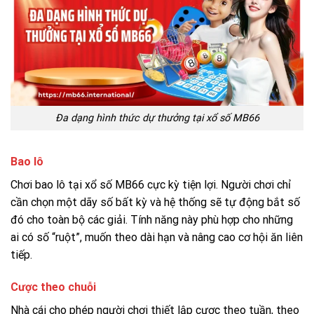
Đa dạng hình thức dự thưởng tại xổ số MB66
Bao lô
Chơi bao lô tại xổ số MB66 cực kỳ tiện lợi. Người chơi chỉ
cần chọn một dãy số bất kỳ và hệ thống sẽ tự động bắt số
đó cho toàn bộ các giải. Tính năng này phù hợp cho những
ai có số “ruột”, muốn theo dài hạn và nâng cao cơ hội ăn liên
tiếp.
Cược theo chuỗi
Nhà cái cho phép người chơi thiết lập cược theo tuần, theo